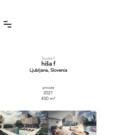
house f
hiša f
Ljubljana, Slovenia
private
2021
450 m²