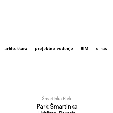
arhitektura
projektno vodenje
BIM
o nas
Šmartinka Park
Park Šmartinka